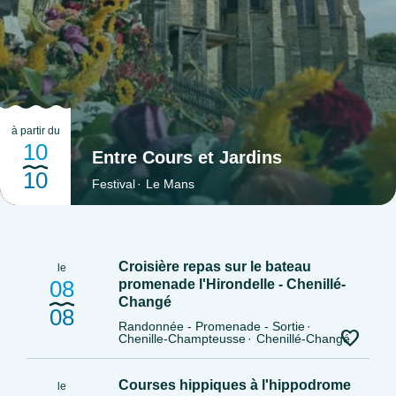
notre arrivée avec le sifflet. Nico ralentit et redresse le
bateau. Nous rentrons dans l’écluse tout doucement. Une
fois bien placé, moteur allumé au point mort, nous attrapons
les cordes pour maintenir le bateau droit durant la montée ou
la descente de l’eau. Nous attendons que les portes soient
ouvertes pour lâcher les cordes et reprendre la navigation.Si
à partir du
vous rencontrez une écluse sans éclusier, c’est à vous de
10
Entre Cours et Jardins
descendre du bateau afin d’ouvrir vous-même les portes.
10
Festival
Le Mans
Vous pourrez remonter sur le bateau depuis le ponton juste
après l’écluse.&nbsp;&nbsp;La vie à bord&nbsp;Il est certain
qu’il n’y a pas beaucoup d’espace à bord d’un bateau et que
nous avons dû faire preuve d’organisation.Nous naviguions
Croisière repas sur le bateau
le
sur les heures d'ouverture des écluses, soit 9h -
08
promenade l'Hirondelle - Chenillé-
19h.&nbsp;Ca nous permettait de prendre le temps de
Changé
08
savourer le petit-déjeuner, à l'intérieur puisque la rosée du
Randonnée - Promenade - Sortie
Chenille-Champteusse
Chenillé-Changé
matin était bien présente en juin, et se doucher
tranquillement.Vous pouvez recharger votre bateau en eau
Courses hippiques à l'hippodrome
le
aux écluses ou dans les ports, nous l’avons fait 1 fois en 4