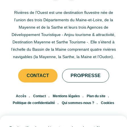
Lors de balades de 1 à 4 heures, il est possible de remonter
légèrement la Sarthe pour admirer la cité Plantagenêt et sa
Rivières de l’Ouest est une destination fluvestre née de
muraille gallo-romaine exceptionnellement conservée sous
l’union des trois Départements du Maine-et-Loire, de la
un angle nouveau. Redescendre la rivière permettra de
Mayenne et de la Sarthe et leurs trois Agences de
passer une ou plusieurs écluses et d’apprécier des berges
Développement Touristique - Anjou tourisme & attractivité,
plus arborées.&nbsp;&nbsp;&nbsp;&nbsp;Voir cette
Destination Mayenne et Sarthe Tourisme -. Elle s’étend à
publication sur
l’échelle du Bassin de la Maine comprenant quatre rivières
Instagram&nbsp;&nbsp;&nbsp;&nbsp;&nbsp;&nbsp;&nbsp;&nbsp
navigables (la Mayenne, la Sarthe, la Maine et l’Oudon).
publication partagée par Laure Gonin | Influenceuse Voyages
&amp; Loisirs (@copinesdebonsplans.fr)De quoi faire naître
CONTACT
PRO/PRESSE
de nouvelles idées pour vos prochaines vacances ?
Consultez les retours d'expériences complets ci-dessous
:&nbsp;Globe-trotting : Les Rivières de l'Ouest en
Accès
Contact
Mentions légales
Plan du site
FranceTrace ta route : Activités au fil de l'eau entre Angers et
Politique de confidentialité
Qui sommes-nous ?
Cookies
Le Mans avec les Rivières de l'OuestCopines de bons plans :
Week-end fluvestre autour des Rivières de l'Ouest
FR
EN