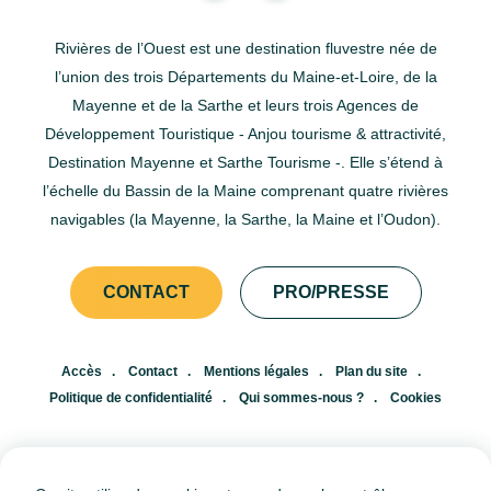
Lors de balades de 1 à 4 heures, il est possible de remonter
légèrement la Sarthe pour admirer la cité Plantagenêt et sa
Rivières de l’Ouest est une destination fluvestre née de
muraille gallo-romaine exceptionnellement conservée sous
l’union des trois Départements du Maine-et-Loire, de la
un angle nouveau. Redescendre la rivière permettra de
Mayenne et de la Sarthe et leurs trois Agences de
passer une ou plusieurs écluses et d’apprécier des berges
Développement Touristique - Anjou tourisme & attractivité,
plus arborées.&nbsp;&nbsp;&nbsp;&nbsp;Voir cette
Destination Mayenne et Sarthe Tourisme -. Elle s’étend à
publication sur
l’échelle du Bassin de la Maine comprenant quatre rivières
Instagram&nbsp;&nbsp;&nbsp;&nbsp;&nbsp;&nbsp;&nbsp;&nbsp
navigables (la Mayenne, la Sarthe, la Maine et l’Oudon).
publication partagée par Laure Gonin | Influenceuse Voyages
&amp; Loisirs (@copinesdebonsplans.fr)De quoi faire naître
CONTACT
PRO/PRESSE
de nouvelles idées pour vos prochaines vacances ?
Consultez les retours d'expériences complets ci-dessous
:&nbsp;Globe-trotting : Les Rivières de l'Ouest en
Accès
Contact
Mentions légales
Plan du site
FranceTrace ta route : Activités au fil de l'eau entre Angers et
Politique de confidentialité
Qui sommes-nous ?
Cookies
Le Mans avec les Rivières de l'OuestCopines de bons plans :
Week-end fluvestre autour des Rivières de l'Ouest
FR
EN