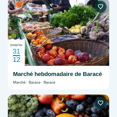
jusqu'au
31
12
Marché hebdomadaire de Baracé
Marché
Barace
Baracé