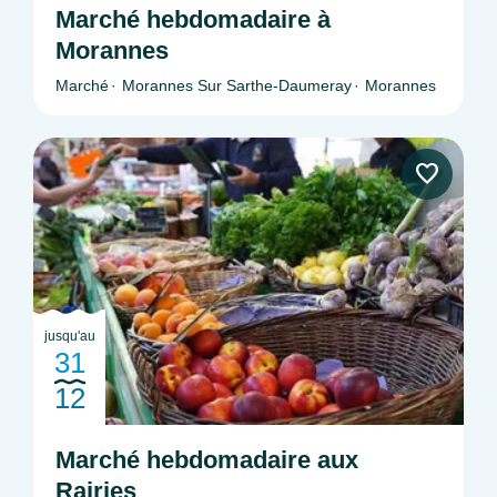
Marché hebdomadaire à
Morannes
Marché
Morannes Sur Sarthe-Daumeray
Morannes
jusqu'au
31
12
Marché hebdomadaire aux
Rairies