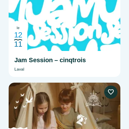
le
12
11
Jam Session – cinqtrois
Laval