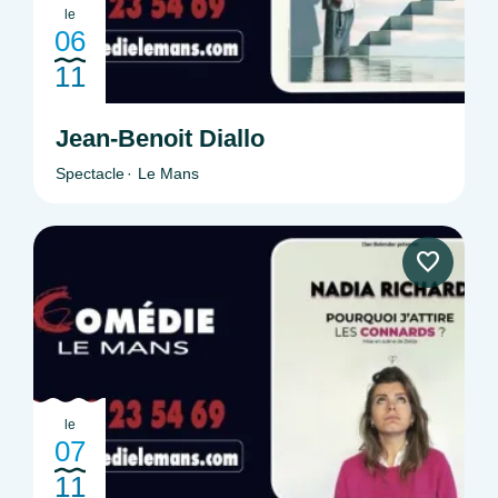
le
06
11
Jean-Benoit Diallo
Spectacle
Le Mans
le
07
11