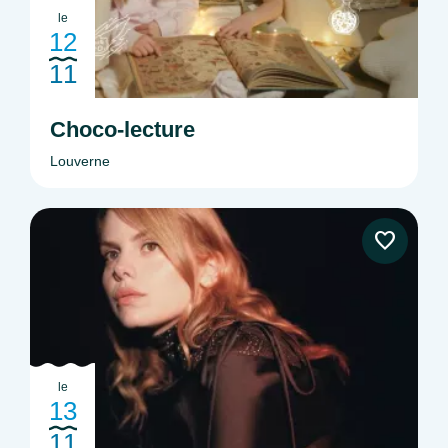
le
12
11
Choco-lecture
Louverne
le
13
11