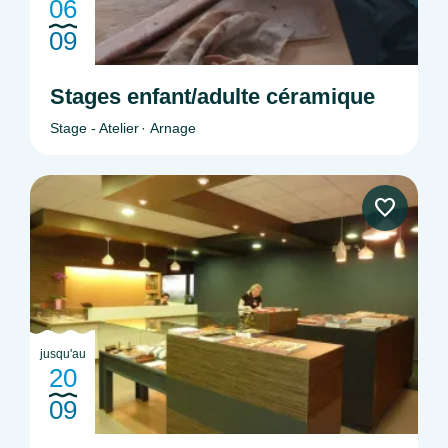
06
09
Stages enfant/adulte céramique
Stage - Atelier
Arnage
jusqu'au
20
09