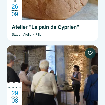
le
26
09
Atelier "Le pain de Cyprien"
Stage - Atelier
Fille
à partir du
29
08