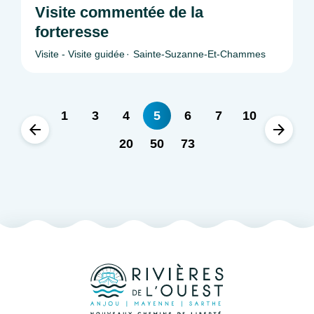
Visite commentée de la
forteresse
Visite - Visite guidée
Sainte-Suzanne-Et-Chammes
1
3
4
5
6
7
10
20
50
73