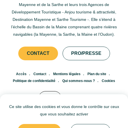
Mayenne et de la Sarthe et leurs trois Agences de
Développement Touristique - Anjou tourisme & attractivité,
Destination Mayenne et Sarthe Tourisme -. Elle s’étend à
l’échelle du Bassin de la Maine comprenant quatre rivières
navigables (la Mayenne, la Sarthe, la Maine et l’Oudon).
CONTACT
PRO/PRESSE
Accès
Contact
Mentions légales
Plan du site
Politique de confidentialité
Qui sommes-nous ?
Cookies
FR
EN
Ce site utilise des cookies et vous donne le contrôle sur ceux
que vous souhaitez activer
© Agence Départementale du Tourisme et d'Attractivité de l'Anjou ©
Agence Départementale du Tourisme et d'Attractivité de la Mayenne
© Agence Départementale du Tourisme de la Sarthe