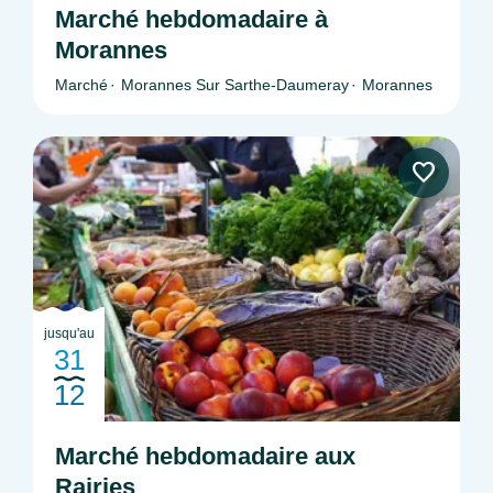
Marché hebdomadaire à
Morannes
Marché
Morannes Sur Sarthe-Daumeray
Morannes
jusqu'au
31
12
Marché hebdomadaire aux
Rairies