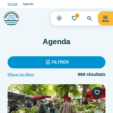
Accueil
Agenda
0
MENU
Agenda
FILTRER
869 résultats
Effacer les filtres