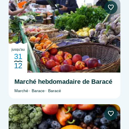
jusqu'au
31
12
Marché hebdomadaire de Baracé
Marché
Barace
Baracé