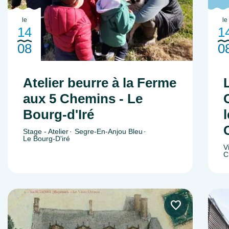
le
le
14
1
08
0
Atelier beurre à la Ferme
aux 5 Chemins - Le
Bourg-d'Iré
Stage - Atelier
Segre-En-Anjou Bleu
Le Bourg-D'iré
V
C