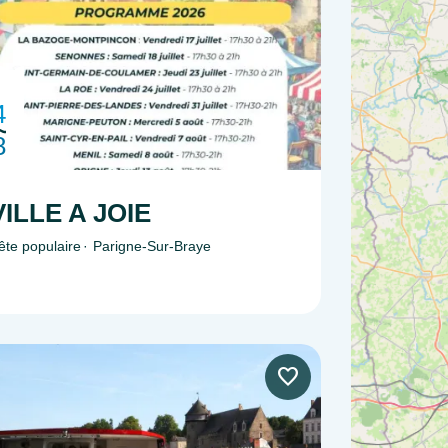
4
8
VILLE A JOIE
ête populaire
Parigne-Sur-Braye