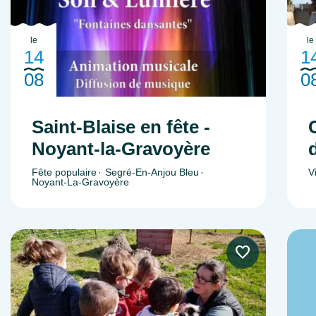
le
le
14
1
08
0
Saint-Blaise en fête -
Noyant-la-Gravoyère
Fête populaire
Segré-En-Anjou Bleu
V
Noyant-La-Gravoyère