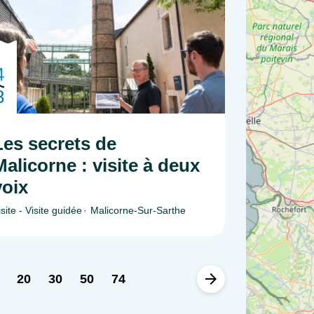
4
8
Les secrets de
Malicorne : visite à deux
voix
isite - Visite guidée
Malicorne-Sur-Sarthe
20
30
50
74