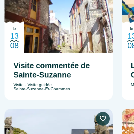
le
le
13
1
08
0
Visite commentée de
Sainte-Suzanne
Visite - Visite guidée
M
Sainte-Suzanne-Et-Chammes