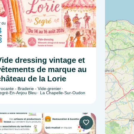
r du
4
8
Vide dressing vintage et
vêtements de marque au
château de la Lorie
rocante - Braderie - Vide-grenier
egré-En-Anjou Bleu
La Chapelle-Sur-Oudon