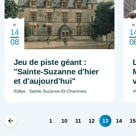
le
le
14
1
08
0
Jeu de piste géant :
"Sainte-Suzanne d'hier
et d'aujourd'hui"
Rallye
Sainte-Suzanne-Et-Chammes
V
1
10
11
12
13
14
15