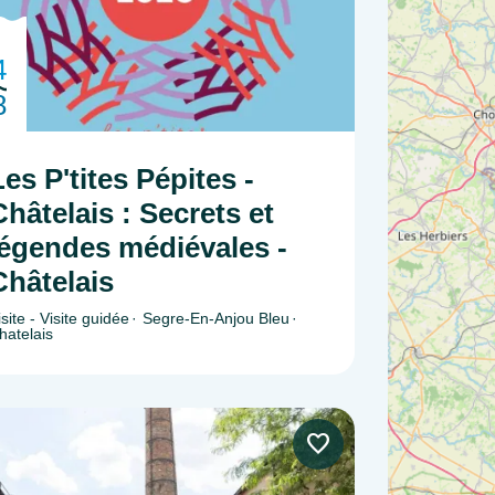
4
8
Les P'tites Pépites -
Châtelais : Secrets et
légendes médiévales -
Châtelais
isite - Visite guidée
Segre-En-Anjou Bleu
hatelais