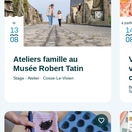
le
à parti
13
1
08
0
Ateliers famille au
Musée Robert Tatin
Stage - Atelier
Cosse-Le-Vivien
B
S