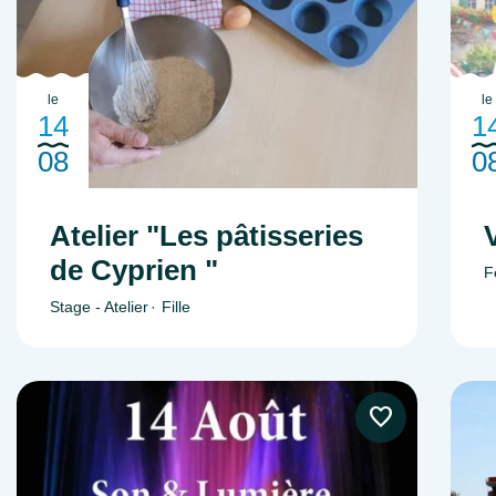
le
le
14
1
08
0
Atelier "Les pâtisseries
de Cyprien "
F
Stage - Atelier
Fille