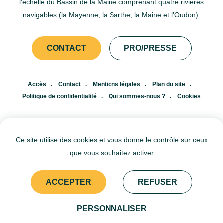
l’échelle du Bassin de la Maine comprenant quatre rivières
navigables (la Mayenne, la Sarthe, la Maine et l’Oudon).
CONTACT
PRO/PRESSE
Accès
Contact
Mentions légales
Plan du site
Politique de confidentialité
Qui sommes-nous ?
Cookies
FR
EN
Ce site utilise des cookies et vous donne le contrôle sur ceux
que vous souhaitez activer
© Agence Départementale du Tourisme et d'Attractivité de l'Anjou ©
Agence Départementale du Tourisme et d'Attractivité de la Mayenne
© Agence Départementale du Tourisme de la Sarthe
© Département de Maine-et-Loire © Département de la Mayenne ©
ACCEPTER
REFUSER
Département de la Sarthe
PERSONNALISER
VOIR SUR LA CARTE