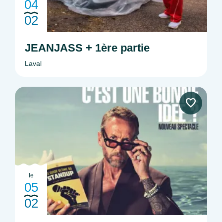
04
02
JEANJASS + 1ère partie
Laval
le
05
02