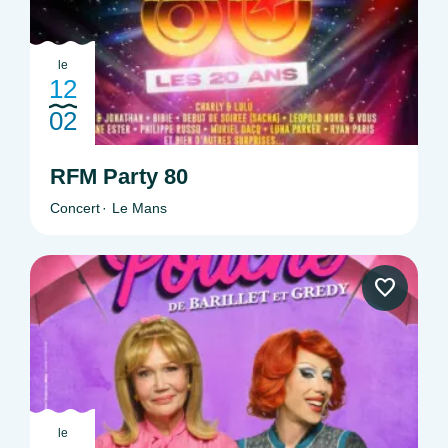
le
12
02
RFM Party 80
Concert
Le Mans
le