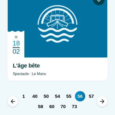
le
18
02
L'âge bête
Spectacle
Le Mans
1
40
50
54
55
56
57
58
60
70
73