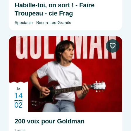
Habille-toi, on sort ! - Faire
Troupeau - cie Frag
Spectacle
Becon-Les-Granits
le
14
02
200 voix pour Goldman
Laval