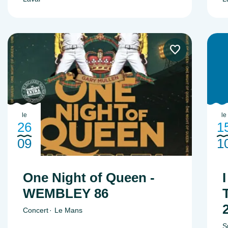
le
le
26
1
09
1
One Night of Queen -
WEMBLEY 86
Concert
Le Mans
S