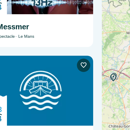
4
Messmer
pectacle
Le Mans
3
4