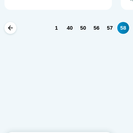
1
40
50
56
57
58