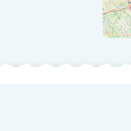
re née de l’union des trois Départements du Maine-et-Loire, de
ces de Développement Touristique - Anjou tourisme &