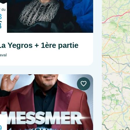
r du
3
4
La Yegros + 1ère partie
aval
9